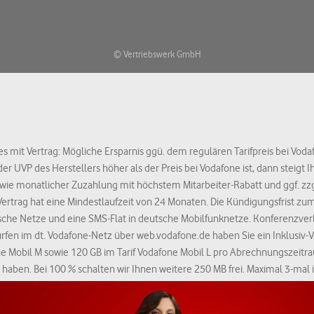
© Vertriebswerk GmbH
es mit Vertrag: Mögliche Ersparnis ggü. dem regulären Tarifpreis bei Voda
 UVP des Herstellers höher als der Preis bei Vodafone ist, dann steigt I
wie monatlicher Zuzahlung mit höchstem Mitarbeiter-Rabatt und ggf. zz
Vertrag hat eine Mindestlaufzeit von 24 Monaten. Die Kündigungsfrist zu
eutsche Netze und eine SMS-Flat in deutsche Mobilfunknetze. Konferen
urfen im dt. Vodafone-Netz über web.vodafone.de haben Sie ein Inklusiv-
one Mobil M sowie 120 GB im Tarif Vodafone Mobil L pro Abrechnungszeitr
haben. Bei 100 % schalten wir Ihnen weitere 250 MB frei. Maximal 3-mal 
fen Sie langsamer, sobald Sie 100 % Ihres Datenvolumens verbraucht habe
 und Irrtümer vorbehalten. Nur solange Vorrat reicht.