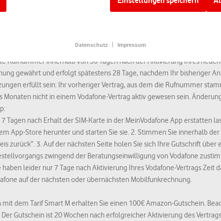
Einstellungen speichern
Al
6, 16 Uhr:
nicht dem der EU entspricht, z.B. in den USA. Deine Einwilligung erstrec
e Daten durch Dienstleister in den USA oder anderen, außerhalb der EU/
49,99€, Mindestlaufzeit 24 Monate, danach monatlich kündbar. Einmalzah
arbeitet werden.
st möglich, siehe dazu weiter unten.
Datenschutz
Impressum
en
erteilen Sie Ihre Einwilligung zu allen Cookies und der damit verbund
lte Rufnummer innerhalb von 30 Tagen nach der Aktivierung Ihres neuen 
g. Mit
Alle ablehnen
akzeptieren Sie nur technisch notwendige Cookies, di
hnung gewährt und erfolgt spätestens 28 Tage, nachdem Ihr bisheriger An
tionen der Seite richtig nutzen können.
ngen erfüllt sein: Ihr vorheriger Vertrag, aus dem die Rufnummer sta
 Monaten nicht in einem Vodafone-Vertrag aktiv gewesen sein. Änderung
onen zur Datenverarbeitung auf unseren Seiten und zu unseren Partnern 
p:
Öffnet einen neuen Tab.
isen
.
7 Tagen nach Erhalt der SIM-Karte in der MeinVodafone App erstatten las
em App-Store herunter und starten Sie sie. 2. Stimmen Sie innerhalb de
s zurück“. 3. Auf der nächsten Seite holen Sie sich Ihre Gutschrift über e
estellvorgangs zwingend der Beratungseinwilligung von Vodafone zustim
e haben leider nur 7 Tage nach Aktivierung Ihres Vodafone-Vertrags Zeit d
odafone auf der nächsten oder übernächsten Mobilfunkrechnung.
it dem Tarif Smart M erhalten Sie einen 100€ Amazon-Gutschein. Beach
Der Gutschein ist 20 Wochen nach erfolgreicher Aktivierung des Vertrags