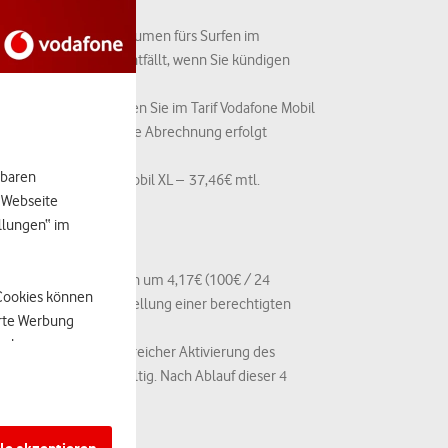
 unbegrenztes Datenvolumen fürs Surfen im
liche Datenvolumen entfällt, wenn Sie kündigen
en im EU-Ausland haben Sie im Tarif Vodafone Mobil
n der EU 0,13 Cent. Die Abrechnung erfolgt
hbaren
 x (79,95€ mtl. GigaMobil XL – 37,46€ mtl.
r Webseite
ellungen“ im
 den ersten 24 Monaten um 4,17€ (100€ / 24
-Cookies können
Sie erhalten bei Bestellung einer berechtigten
erte Werbung
auch
20 Wochen nach erfolgreicher Aktivierung des
enen weitere Daten
ere 4 Monate lang gültig. Nach Ablauf dieser 4
ber die wir einen