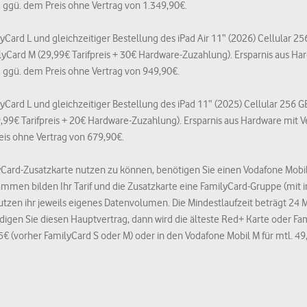
ggü. dem Preis ohne Vertrag von 1.349,90€.
yCard L und gleichzeitiger Bestellung des iPad Air 11“ (2026) Cellular 2
ilyCard M (29,99€ Tarifpreis + 30€ Hardware-Zuzahlung). Ersparnis aus H
ggü. dem Preis ohne Vertrag von 949,90€.
lyCard L und gleichzeitiger Bestellung des iPad 11“ (2025) Cellular 256 
29,99€ Tarifpreis + 20€ Hardware-Zuzahlung). Ersparnis aus Hardware mit
is ohne Vertrag von 679,90€.
yCard-Zusatzkarte nutzen zu können, benötigen Sie einen Vodafone Mobil-
sammen bilden Ihr Tarif und die Zusatzkarte eine FamilyCard-Gruppe (mit
utzen ihr jeweils eigenes Datenvolumen. Die Mindestlaufzeit beträgt 24 M
digen Sie diesen Hauptvertrag, dann wird die älteste Red+ Karte oder F
95€ (vorher FamilyCard S oder M) oder in den Vodafone Mobil M für mtl. 49,