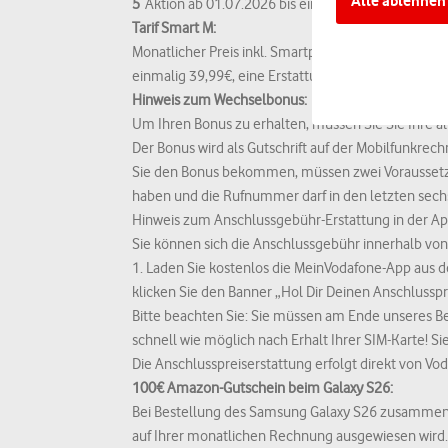
Alle ablehnen
5
Aktion ab 01.07.2026 bis einschließlich 15.08.202
Datenschutzniveau 
Tarif Smart M:
darauf, dass Dein
Monatlicher Preis inkl. Smartphone 44,99€ statt 
Dienstleistern ver
einmalig 39,99€, eine Erstattung innerhalb 7 Tage i
Hinweis zum Wechselbonus:
Mit
Alle akzeptier
Um Ihren Bonus zu erhalten, müssen Sie Sie Ihre a
Datenverarbeitun
Der Bonus wird als Gutschrift auf der Mobilfunkrec
dass Sie alle Funk
Sie den Bonus bekommen, müssen zwei Voraussetzu
haben und die Rufnummer darf in den letzten sechs
Weitere Informati
Hinweis zum Anschlussgebühr-Erstattung in der Ap
Datenschutzhinwe
Sie können sich die Anschlussgebühr innerhalb von 
1. Laden Sie kostenlos die MeinVodafone-App aus d
klicken Sie den Banner „Hol Dir Deinen Anschlussprei
Bitte beachten Sie: Sie müssen am Ende unseres B
schnell wie möglich nach Erhalt Ihrer SIM-Karte! Si
Die Anschlusspreiserstattung erfolgt direkt von V
100€ Amazon-Gutschein beim Galaxy S26:
Bei Bestellung des Samsung Galaxy S26 zusammen m
auf Ihrer monatlichen Rechnung ausgewiesen wird. 