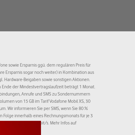
fone sowie Ersparnis ggü. dem regulären Preis für
hre Ersparnis sogar noch weiter) in Kombination aus
gl. Hardware-Beigaben sowie sonstigen Aktionen.
m Ende der Mindestvertragslaufzeit beträgt 1 Monat.
zverbindungen, Anrufe und SMS zu Sondernummern
Volumen von 15 GB im Tarif Vodafone Mobil XS, 30
aum. Wir informieren Sie per SMS, wenn Sie 80 %
in Folge innerhalb eines Rechnungsmonats für je 3
n – mit bis zu 32 kbit/s. Mehr Infos auf