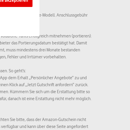
le akzeptieren
kt sich auch
EWR ansässigen,
lung je nach Smartphone-Modell. Anschlussgebühr
enen
Vodafone-Tarifs erfolgreich mitnehmen (portieren).
e sicherstellen,
bieter das Portierungsdatum bestätigt hat. Damit
mmt, muss mindestens drei Monate bestanden
en, Fehler und Irrtümer vorbehalten.
finden Sie in den
sen. So geht’s:
r App dem Erhalt „Persönlicher Angebote“ zu und
inen Klick auf „Jetzt Gutschrift anfordern“ zurück.
men. Kümmern Sie sich um die Erstattung bitte so
afür, danach ist eine Erstattung nicht mehr möglich.
ten Sie bitte, dass der Amazon-Gutschein nicht
 verfügbar und kann über diese Seite angefordert