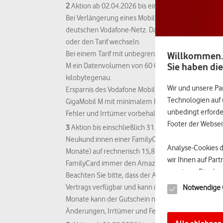
2
Aktion ab 02.04.2026 bis einschließlich 31.08.202
Bei Verlängerung eines Mobilfunkvertrages im Tar
deutschen Vodafone-Netz. Das zusätzliche Datenvol
oder den Tarif wechseln.
Bei einem Tarif mit unbegrenztem Datenvolumen kön
Willkommen.
Sie haben die
M ein Datenvolumen von 60 GB und im Tarif Vodafon
kilobytegenau.
Wir und unsere Pa
Ersparnis des Vodafone Mobil M mit unlimited GB s
Technologien auf 
GigaMobil M mit minimalem Rabatt) = 1.019€.
unbedingt erforder
Fehler und Irrtümer vorbehalten.
Footer der Websei
3
Aktion bis einschließlich 31.08.2026, 16 Uhr:
Neukund:innen einer FamilyCard M erhalten einen 
Analyse-Cookies 
Monate) auf rechnerisch 15,82€ monatlich. Der Ama
wir Ihnen auf Par
FamilyCard immer den Amazon-Gutschein der Fami
anzeigen. Dies ka
Beachten Sie bitte, dass der Amazon-Gutschein nic
geräteübergreifen
Vertrags verfügbar und kann über diese Seite angef
Notwendige 
zugeordnet werden
Monate kann der Gutschein nicht mehr angefordert
Abgleich mit den 
Änderungen, Irrtümer und Fehler vorbehalten.