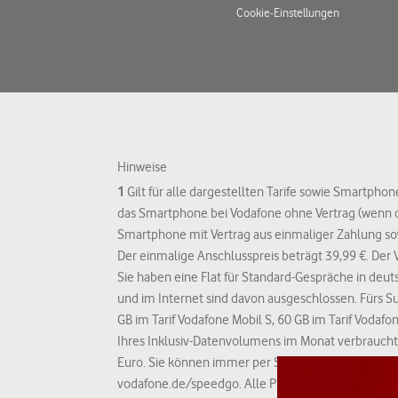
Cookie-Einstellungen
Hinweise
1
Gilt für alle dargestellten Tarife sowie Smartphon
das Smartphone bei Vodafone ohne Vertrag (wenn der
Smartphone mit Vertrag aus einmaliger Zahlung so
Der einmalige Anschlusspreis beträgt 39,99 €. Der 
Sie haben eine Flat für Standard-Gespräche in d
und im Internet sind davon ausgeschlossen. Fürs S
GB im Tarif Vodafone Mobil S, 60 GB im Tarif Vodaf
Ihres Inklusiv-Datenvolumens im Monat verbraucht 
Euro. Sie können immer per SMS ablehnen. Dann sur
vodafone.de/speedgo. Alle Preise inkl. MwSt. Fehler