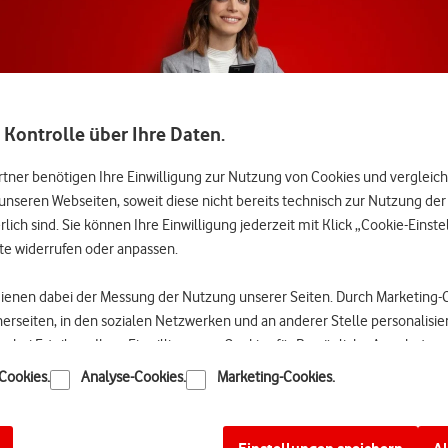
6, 16 Uhr:
if Vodafone Mobil M oder Vodafone Mobil L erhalten Bestandskund:innen
umen gilt solange der Vertrag unverändert bestehen bleibt. Das zusätz
nen Sie mit jeder Red+ Karte maximal bis zu 10 GB zuteilen. Fürs Surf
 Kontrolle über Ihre Daten.
e Mobil L ein Datenvolumen von 120 GB. Nach Verbrauch kostet ein MB i
rtner benötigen Ihre Einwilligung zur Nutzung von Cookies und vergleic
tatt 60 GB gegenüber dem Vodafone Mobil XL mit unlimited GB beträgt: 24
unseren Webseiten, soweit diese nicht bereits technisch zur Nutzung de
lich sind. Sie können Ihre Einwilligung jederzeit mit Klick „Cookie-Einst
te widerrufen oder anpassen.
100€ Amazon-Gutschein. Dadurch reduziert sich Ihr monatlicher Preis in
dienen dabei der Messung der Nutzung unserer Seiten. Durch Marketing
zon-Gutschein ist nicht kombinierbar mit anderen Amazon-Gutscheinen, 
tnerseiten, in den sozialen Netzwerken und an anderer Stelle personalisi
lyCard und andere Amazon-Gutscheine entfallen.
nn bei Erteilung Ihrer Einwilligung zu Cookies für Persönliche Angebote 
ht auf Ihrer monatlichen Rechnung ausgewiesen wird. Der Gutschein ist 
d erfolgen. Für die Personalisierung werden Nutzungsprofile erstellt, d
ordert werden. Ab dem Zeitpunkt der Verfügbarkeit ist der Gutschein weit
Cookies.
Analyse-Cookies.
Marketing-Cookies.
 können. Hierzu gehört insbesondere Ihre IP-Adresse (Verkehrsdatum) ü
 oder eingelöst werden.
in Ihrem Kundenkonto hinterlegten Vertragsdaten herstellen.