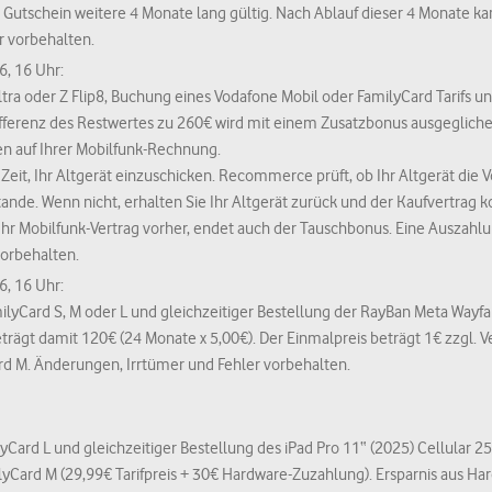
r Gutschein weitere 4 Monate lang gültig. Nach Ablauf dieser 4 Monate k
r vorbehalten.
6, 16 Uhr:
ra oder Z Flip8, Buchung eines Vodafone Mobil oder FamilyCard Tarifs u
Differenz des Restwertes zu 260€ wird mit einem Zusatzbonus ausgeglich
en auf Ihrer Mobilfunk-Rechnung.
Zeit, Ihr Altgerät einzuschicken. Recommerce prüft, ob Ihr Altgerät die 
de. Wenn nicht, erhalten Sie Ihr Altgerät zurück und der Kaufvertrag k
 Mobilfunk-Vertrag vorher, endet auch der Tauschbonus. Eine Auszahlung 
vorbehalten.
6, 16 Uhr:
ilyCard S, M oder L und gleichzeitiger Bestellung der RayBan Meta Wayfa
rägt damit 120€ (24 Monate x 5,00€). Der Einmalpreis beträgt 1€ zzgl. Ve
d M. Änderungen, Irrtümer und Fehler vorbehalten.
lyCard L und gleichzeitiger Bestellung des iPad Pro 11“ (2025) Cellular 2
ilyCard M (29,99€ Tarifpreis + 30€ Hardware-Zuzahlung). Ersparnis aus H