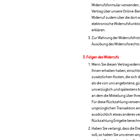
Widerrufsformular verwenden, d
Vertrag über unsere Online-Be
Widerruf zudem über die dort w
elektronische Widerrufsfunkti
erklären.
Zur Wahrung der Widerrufsfrist r
Ausübung des Widerrufsrechts v
Folgen des Widerrufs
Wenn Sie diesen Vertrag widerr
Ihnen erhalten haben, einschl
zusätzlichen Kosten, die sich d
als die von uns angebotene, gü
unverzüglich und spätestens 
an dem die Mitteilung über Ihre
Für diese Rückzahlung verwende
ursprünglichen Transaktion ein
ausdrücklich etwas anderes ver
Rückzahlung Entgelte berechn
Haben Sie verlangt, dass die D
soll, so haben Sie uns einen a