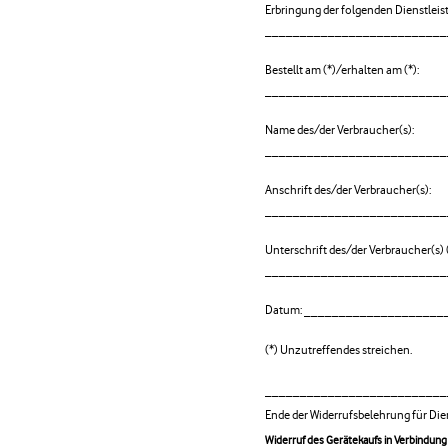
Erbringung der folgenden Dienstleis
__________________________
Bestellt am (*)/erhalten am (*):
__________________________
Name des/der Verbraucher(s):
__________________________
Anschrift des/der Verbraucher(s):
__________________________
Unterschrift des/der Verbraucher(s) (
__________________________
Datum: ____________________
(*) Unzutreffendes streichen.
__________________________
Ende der Widerrufsbelehrung für Die
Widerruf des Gerätekaufs in Verbindung