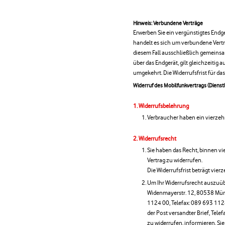
Hinweis: Verbundene Verträge
Erwerben Sie ein vergünstigtes Endg
handelt es sich um verbundene Vertr
diesem Fall ausschließlich gemeinsa
über das Endgerät, gilt gleichzeitig
umgekehrt. Die Widerrufsfrist für das
Widerruf des Mobilfunkvertrags (Dienst
Widerrufsbelehrung
Verbraucher haben ein vierzeh
Widerrufsrecht
Sie haben das Recht, binnen 
Vertrag zu widerrufen.
Die Widerrufsfrist beträgt vier
Um Ihr Widerrufsrecht auszuüb
Widenmayerstr. 12, 80538 Münc
1124 00, Telefax: 089 693 1124 
der Post versandter Brief, Telef
zu widerrufen, informieren. Si