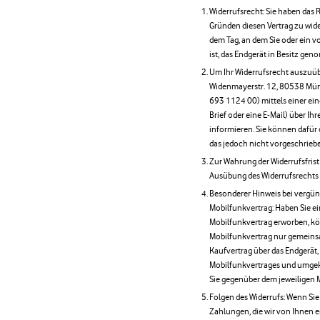
Widerrufsrecht: Sie haben das
Gründen diesen Vertrag zu wider
dem Tag, an dem Sie oder ein vo
ist, das Endgerät in Besitz ge
Um Ihr Widerrufsrecht auszuüb
Widenmayerstr. 12, 80538 Münch
693 1124 00) mittels einer eind
Brief oder eine E-Mail) über Ih
informieren. Sie können dafür
das jedoch nicht vorgeschrieben
Zur Wahrung der Widerrufsfrist r
Ausübung des Widerrufsrechts v
Besonderer Hinweis bei vergün
Mobilfunkvertrag: Haben Sie ei
Mobilfunkvertrag erworben, kö
Mobilfunkvertrag nur gemeinsa
Kaufvertrag über das Endgerät, 
Mobilfunkvertrages und umgeke
Sie gegenüber dem jeweiligen 
Folgen des Widerrufs: Wenn Sie 
Zahlungen, die wir von Ihnen e