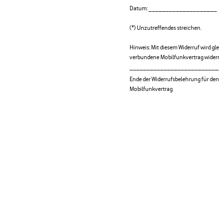
Datum: ____________________
(*) Unzutreffendes streichen.
Hinweis: Mit diesem Widerruf wird g
verbundene Mobilfunkvertrag wider
__________________________
Ende der Widerrufsbelehrung für den
Mobilfunkvertrag