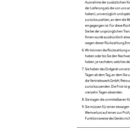
Ausnahme der zusätzlichen Kost
der Lieferung als die von uns 
haben), unverzüglich und spät
zurückzuzahlen, an dem die Mit
eingegangen ist. Für diese Rü
Sie bei der ursprünglichen Tran
Ihnen wurde ausdrücklich etwas
wegen dieser Rückzahlung Entg
Wir können die Rückzahlung ver
haben oder bis Sie den Nachwei
haben, je nachdem, welches der
Sie haben das Endgerät unverzü
Tagen ab dem Tag, an dem Sie u
die Vertriebswerk GmbH, Reto
zurückzusenden. Die Frist ist g
vierzehn Tagen absenden.
Sie tragen die unmittelbaren 
Sie müssen für einen etwaigen
Wertverlust auf einen zur Prü
Funktionsweise des Geräts ni
__________________________