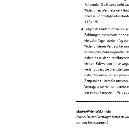
Fall senden Sie bitte sowohl d
Widerruf an (Vertriebswerk Gm
Adresse: kontakt@vorteilstarif
1124 19).
Folgen des Widerrufs: Wenn Sie 
Zahlungen, die wir von Ihnen 
vierzehn Tagen ab dem Tag zur
Widerruf dieses Vertrags bei u
wir dasselbe Zahlungsmittel, da
haben, es sei denn, mit Ihnen 
keinem Fall werden Ihnen wege
verlangt, dass die Dienstleistu
haben Sie uns einen angemesse
Zeitpunkt, zu dem Sie uns von 
Vertrags unterrichten, bereits
Gesamtumfang der im Vertrag 
__________________________
Muster-Widerrufsformular
(Wenn Sie den Vertrag widerrufen wol
senden Sie es zurück.)