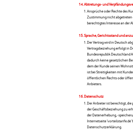
Abtretungs- und Verpfändungsve
Ansprüche oder Rechte des Ku
Zustimmung nicht abgetreten o
berechtigtes Interesse an der
Sprache, Gerichtsstand und an
Der Vertrag wird in Deutsch ab
Vertragsbeziehung erfolgt in De
Bundesrepublik Deutschland Anw
dadurch keine gesetzlichen Be
dem der Kunde seinen Wohnsitz
ist bei Streitigkeiten mit Kunde
öffentlichen Rechts oder öffen
Anbieters.
Datenschutz
Der Anbieter ist berechtigt, 
der Geschäftsbeziehung zu erh
der Datenerhebung, -speicherun
Internetseite ‘vorteilstarife.d
Datenschutzerklärung.