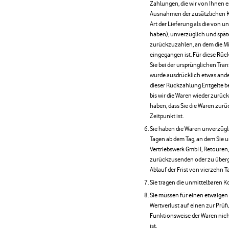
Zahlungen, die wir von Ihnen e
Ausnahmen der zusätzlichen Kos
Art der Lieferung als die von 
haben), unverzüglich und spät
zurückzuzahlen, an dem die Mit
eingegangen ist. Für diese Rü
Sie bei der ursprünglichen Tran
wurde ausdrücklich etwas ande
dieser Rückzahlung Entgelte b
bis wir die Waren wieder zurüc
haben, dass Sie die Waren zur
Zeitpunkt ist.
Sie haben die Waren unverzügli
Tagen ab dem Tag, an dem Sie u
Vertriebswerk GmbH, Retouren
zurückzusenden oder zu übergeb
Ablauf der Frist von vierzehn 
Sie tragen die unmittelbaren 
Sie müssen für einen etwaigen
Wertverlust auf einen zur Prü
Funktionsweise der Waren ni
ist.