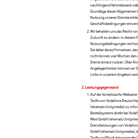
nachfolgend Vertriebswerk ode
Grundlage dieser Allgemeinen 
Nutzung unserer Dienste erklär
Geschäftsbedingungen einver
Wir behalten uns das Recht vo
Zukunft zu ändern. In diesem 
Nutzungsbedingungen rechtzeiti
Sie dabei darauf hinweisen, d
nicht binnen vier Wochen den 
Dienst erneut nutzen. Über Ä
Angelegenheiten können wir Si
Links in unserem Angebot verö
Leistungsgegenstand
Auf der Vorteilstarife-Webseite
Tarife von Vodafone Deutsch
(ehemals Unitymedia) zu inform
Bestellsystems direkt bei Vo
West GmbH (ehemals Unitymedia
Dienstleistungen von Vodafon
GmbH (ehemals Unitymedia), d
Tarife und Produkte sowie der