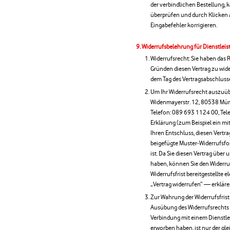
der verbindlichen Bestellung, 
überprüfen und durch Klicken 
Eingabefehler korrigieren.
Widerrufsbelehrung für Dienstlei
Widerrufsrecht: Sie haben das
Gründen diesen Vertrag zu wider
dem Tag des Vertragsabschluss
Um Ihr Widerrufsrecht auszuüb
Widenmayerstr. 12, 80538 Münc
Telefon: 089 693 1124 00, Tele
Erklärung (zum Beispiel ein mit
Ihren Entschluss, diesen Vertra
beigefügte Muster-Widerrufsfo
ist. Da Sie diesen Vertrag übe
haben, können Sie den Widerru
Widerrufsfrist bereitgestellte
„Vertrag widerrufen“ — erkläre
Zur Wahrung der Widerrufsfrist r
Ausübung des Widerrufsrechts v
Verbindung mit einem Dienstle
erworben haben, ist nur der gle