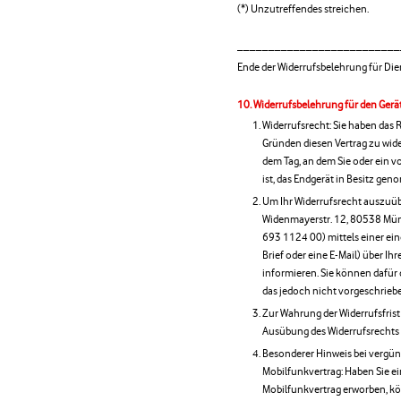
(*) Unzutreffendes streichen.
__________________________
Ende der Widerrufsbelehrung für Die
Widerrufsbelehrung für den Gerä
Widerrufsrecht: Sie haben das
Gründen diesen Vertrag zu wider
dem Tag, an dem Sie oder ein vo
ist, das Endgerät in Besitz ge
Um Ihr Widerrufsrecht auszuüb
Widenmayerstr. 12, 80538 Münch
693 1124 00) mittels einer eind
Brief oder eine E-Mail) über Ih
informieren. Sie können dafür
das jedoch nicht vorgeschrieben
Zur Wahrung der Widerrufsfrist r
Ausübung des Widerrufsrechts v
Besonderer Hinweis bei vergün
Mobilfunkvertrag: Haben Sie ei
Mobilfunkvertrag erworben, kö