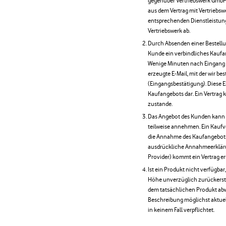
gegenüber Vertriebswerk GmbH 
aus dem Vertrag mit Vertriebs
entsprechenden Dienstleistung
Vertriebswerk ab.
Durch Absenden einer Bestellu
Kunde ein verbindliches Kaufa
Wenige Minuten nach Eingang 
erzeugte E-Mail, mit der wir be
(Eingangsbestätigung). Diese 
Kaufangebots dar. Ein Vertrag
zustande.
Das Angebot des Kunden kann d
teilweise annehmen. Ein Kaufv
die Annahme des Kaufangebots 
ausdrückliche Annahmeerklärung
Provider) kommt ein Vertrag e
Ist ein Produkt nicht verfügbar
Höhe unverzüglich zurückerst
dem tatsächlichen Produkt ab
Beschreibung möglichst aktuel
in keinem Fall verpflichtet.