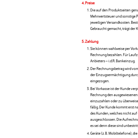
Preise
Die auf den Produktseiten gena
Mehrwertsteuer und sonstige Pr
jeweiligen Versandkosten. Best
Gebraucht gemacht, trägt der 
Zahlung
Sie können wahlweise per Vork
Rechnung bezahlen. Für Laufze
Anbieters – i.d.R. Bankeinzug.
Der Rechnungsbetrag wird vom 
der Einzugsermächtigung dur
eingezogen.
Bei Vorkasse ist der Kunde verp
Rechnung den ausgewiesenen 
einzuzahlen oder zu überweis
fällig. Der Kunde kommt erst 
des Kunden, welches nicht auf 
ausgeschlossen. Die Aufrechn
es sei denn diese sind unbestrit
Geräte (z. B. Mobiltelefone), 