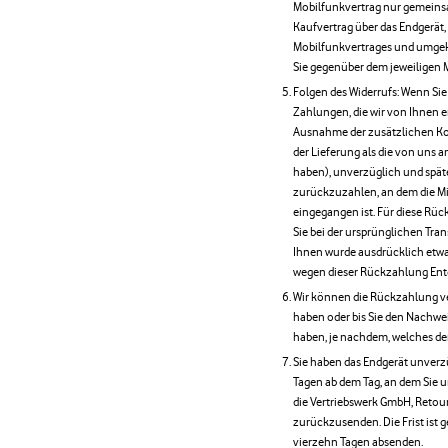
Mobilfunkvertrag nur gemeinsa
Kaufvertrag über das Endgerät, 
Mobilfunkvertrages und umgeke
Sie gegenüber dem jeweiligen 
Folgen des Widerrufs: Wenn Sie 
Zahlungen, die wir von Ihnen e
Ausnahme der zusätzlichen Kost
der Lieferung als die von uns 
haben), unverzüglich und spät
zurückzuzahlen, an dem die Mit
eingegangen ist. Für diese Rü
Sie bei der ursprünglichen Tran
Ihnen wurde ausdrücklich etwas
wegen dieser Rückzahlung Entg
Wir können die Rückzahlung ver
haben oder bis Sie den Nachwei
haben, je nachdem, welches der
Sie haben das Endgerät unverzü
Tagen ab dem Tag, an dem Sie u
die Vertriebswerk GmbH, Reto
zurückzusenden. Die Frist ist g
vierzehn Tagen absenden.