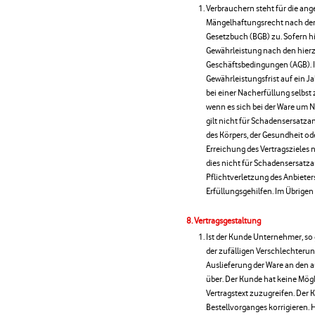
Verbrauchern steht für die an
Mängelhaftungsrecht nach den 
Gesetzbuch (BGB) zu. Sofern hi
Gewährleistung nach den hier
Geschäftsbedingungen (AGB). I
Gewährleistungsfrist auf ein J
bei einer Nacherfüllung selbs
wenn es sich bei der Ware um 
gilt nicht für Schadensersatz
des Körpers, der Gesundheit od
Erreichung des Vertragszieles 
dies nicht für Schadensersatza
Pflichtverletzung des Anbieters
Erfüllungsgehilfen. Im Übrigen
Vertragsgestaltung
Ist der Kunde Unternehmer, so 
der zufälligen Verschlechterun
Auslieferung der Ware an den 
über. Der Kunde hat keine Mögl
Vertragstext zuzugreifen. Der 
Bestellvorganges korrigieren.