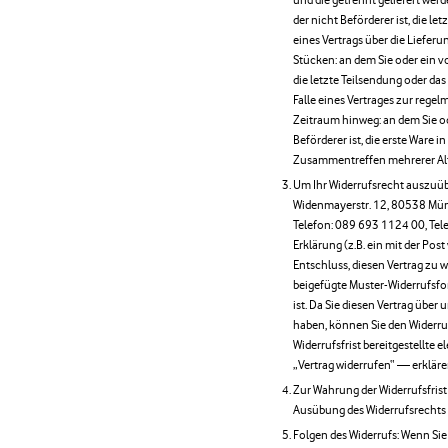
der nicht Beförderer ist, die l
eines Vertrags über die Liefer
Stücken: an dem Sie oder ein vo
die letzte Teilsendung oder da
Falle eines Vertrages zur rege
Zeitraum hinweg: an dem Sie od
Beförderer ist, die erste Ware
Zusammentreffen mehrerer Alter
Um Ihr Widerrufsrecht auszuüb
Widenmayerstr. 12, 80538 Münc
Telefon: 089 693 1124 00, Tele
Erklärung (z.B. ein mit der Post
Entschluss, diesen Vertrag zu 
beigefügte Muster-Widerrufsfo
ist. Da Sie diesen Vertrag übe
haben, können Sie den Widerru
Widerrufsfrist bereitgestellte
„Vertrag widerrufen“ — erkläre
Zur Wahrung der Widerrufsfrist r
Ausübung des Widerrufsrechts v
Folgen des Widerrufs: Wenn Sie 