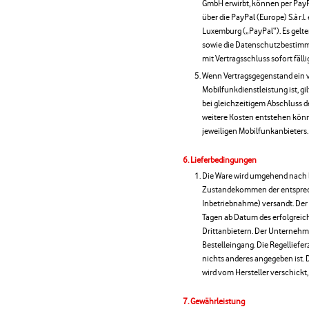
GmbH erwirbt, können per PayP
über die PayPal (Europe) S.à r.l
Luxemburg („PayPal“). Es gel
sowie die Datenschutzbestimmu
mit Vertragsschluss sofort fälli
Wenn Vertragsgegenstand ein v
Mobilfunkdienstleistung ist, gi
bei gleichzeitigem Abschluss 
weitere Kosten entstehen könne
jeweiligen Mobilfunkanbieters.
Lieferbedingungen
Die Ware wird umgehend nach 
Zustandekommen der entsprech
Inbetriebnahme) versandt. Der 
Tagen ab Datum des erfolgrei
Drittanbietern. Der Unternehme
Bestelleingang. Die Regelliefer
nichts anderes angegeben ist. D
wird vom Hersteller verschickt,
Gewährleistung