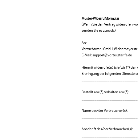
__________________________
Muster-Widerrufsformular
(Wenn Sie den Vertrag widerrufen wol
senden Sie es zurück.)
An:
Vertriebswerk GmbH, Widenmayerstr
E-Mail: support@vorteilstarife.de
Hiermit widerrufe(n) ich/wir (*) den
Erbringung der folgenden Dienstleis
__________________________
Bestellt am (*)/erhalten am (*):
__________________________
Name des/der Verbraucher(s):
__________________________
Anschrift des/der Verbraucher(s):
__________________________