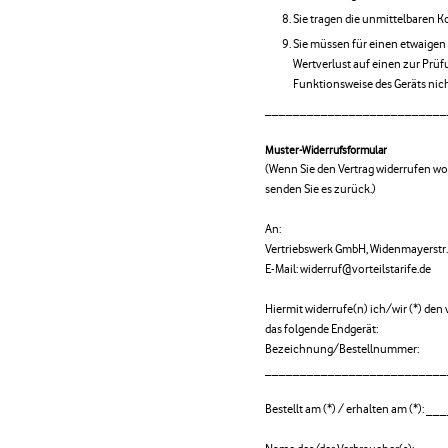
Sie tragen die unmittelbaren 
Sie müssen für einen etwaigen
Wertverlust auf einen zur Prü
Funktionsweise des Geräts ni
__________________________
Muster-Widerrufsformular
(Wenn Sie den Vertrag widerrufen wol
senden Sie es zurück.)
An:
Vertriebswerk GmbH, Widenmayerstr
E-Mail: widerruf@vorteilstarife.de
Hiermit widerrufe(n) ich/wir (*) de
das folgende Endgerät:
Bezeichnung/Bestellnummer:
__________________________
Bestellt am (*) / erhalten am (*)