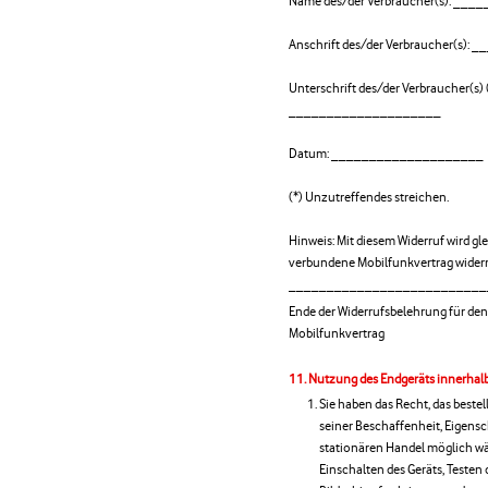
Name des/der Verbraucher(s): _
Anschrift des/der Verbraucher(s)
Unterschrift des/der Verbraucher(s) (
____________________
Datum: ____________________
(*) Unzutreffendes streichen.
Hinweis: Mit diesem Widerruf wird g
verbundene Mobilfunkvertrag wider
__________________________
Ende der Widerrufsbelehrung für den
Mobilfunkvertrag
Nutzung des Endgeräts innerhalb 
Sie haben das Recht, das bestel
seiner Beschaffenheit, Eigens
stationären Handel möglich wä
Einschalten des Geräts, Testen