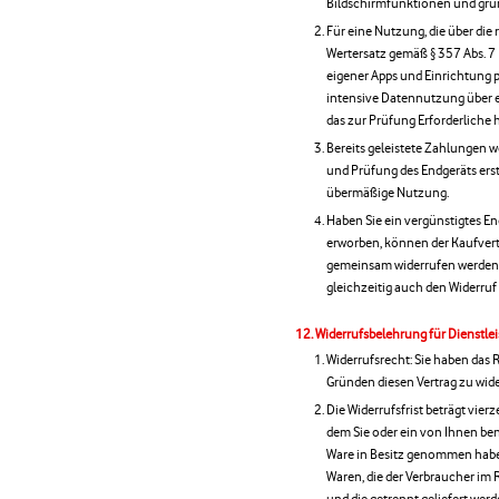
Bildschirmfunktionen und gr
Für eine Nutzung, die über die
Wertersatz gemäß § 357 Abs. 7 
eigener Apps und Einrichtung p
intensive Datennutzung über e
das zur Prüfung Erforderliche 
Bereits geleistete Zahlungen 
und Prüfung des Endgeräts erst
übermäßige Nutzung.
Haben Sie ein vergünstigtes E
erworben, können der Kaufvert
gemeinsam widerrufen werden. W
gleichzeitig auch den Widerru
Widerrufsbelehrung für Dienstle
Widerrufsrecht: Sie haben das
Gründen diesen Vertrag zu wide
Die Widerrufsfrist beträgt vier
dem Sie oder ein von Ihnen benan
Ware in Besitz genommen haben 
Waren, die der Verbraucher im 
und die getrennt geliefert werd