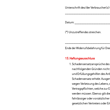
Unterschrift des/der Verbraucher(s) (
__________________________
Datum: ____________________
(*) Unzutreffendes streichen.
__________________________
Ende der Widerrufsbelehrung für Die
Haftungsausschluss
Schadensersatzansprüche des 
nachfolgenden Gründen nicht et
und Erfüllungsgehilfen des Anb
Schadensersatz erhebt. Ausg
wegen Verletzung des Lebens, d
Vertragspflichten, welche zur 
werden müssen. Ebenso gilt di
fahrlässiger oder vorsätzlicher
gesetzlichen Vertreters oder Er